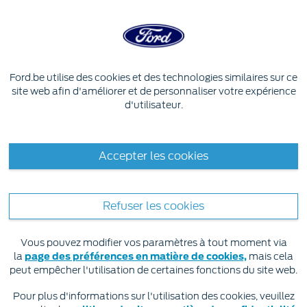
Skip to content
Désolé, il y a eu un problème avec
Ford.be utilise des cookies et des technologies similaires sur ce
votre demande.
site web afin d'améliorer et de personnaliser votre expérience
d'utilisateur.
Nous essayons de résoudre ce
problème et nous vous demandons
de réessayer dans quelques minutes.
Accepter les cookies
Refuser les cookies
Mentions légales
Vous pouvez modifier vos paramètres à tout moment via
Ford applique une politique d'amélioration permanente de
la
page des préférences en matière de cookies,
mais cela
ses produits. Elle se réserve le droit de modifier à tout
peut empêcher l'utilisation de certaines fonctions du site web.
moment les spécifications, les couleurs et les prix catalogue
des modèles et articles illustrés. Tous les soins ont été
Pour plus d'informations sur l'utilisation des cookies, veuillez
apportés afin que les informations, détails et descriptions
Les + recherchés
Mustang
Focus
SUV Ford