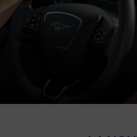
Campagnes de rappel
Abon
Finan
Ford
Tene
Cont
Estim