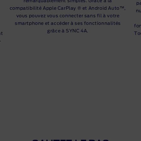
remarquablement simples. Grâce à la
p
compatibilité Apple CarPlay ® et Android Auto™,
s
nu
vous pouvez vous connecter sans fil à votre
smartphone et accéder à ses fonctionnalités
fo
grâce à SYNC 4A.
nt
To
-