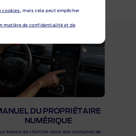
e cookies,
mais cela peut empêcher
en matière de confidentialité et de
MANUEL DU PROPRIÉTAIRE
NUMÉRIQUE
us besoin de chercher dans des centaines de