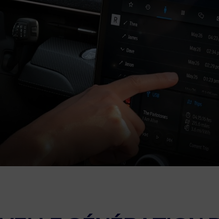
nements Ford
cez votre Ford
 Pro™
z-moi informé
actez-nous
ation véhicule actuel