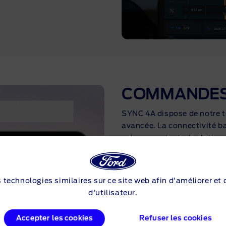
COMMANDES
SYNC 4A dispose de notre t
avancée. La connectivité ba
est en constante évolution.
mots dans les commandes v
jouer de la musique ou gére
vocalement.
s technologies similaires sur ce site web afin d'améliorer et
d'utilisateur.
Accepter les cookies
Refuser les cookies