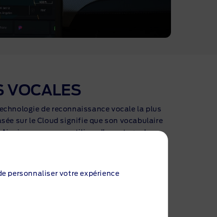
 VOCALES
echnologie de reconnaissance vocale la plus
sée sur le Cloud signifie que son vocabulaire
 Ainsi, vous pouvez utiliser d'avantage de
ocales pour demander à SYNC l'itinéraire,
r les appels téléphoniques et les SMS
 de personnaliser votre expérience