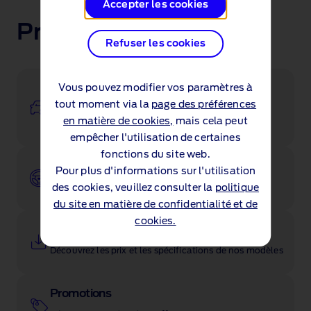
Accepter les cookies
Prochaines étapes
Refuser les cookies
Configurer
Vous pouvez modifier vos paramètres à
tout moment via la
page des préférences
Créez le véhicule de vos rêves grâce à notre
en matière de cookies,
mais cela peut
configurateur
empêcher l'utilisation de certaines
fonctions du site web.
Réservez un essai
Pour plus d'informations sur l'utilisation
Testez votre nouvelle Ford selon vos disponibilités
des cookies, veuillez consulter la
politique
du site en matière de confidentialité et de
cookies.
Listes de prix
Découvrez les prix et les spécifications de nos modèles
Promotions