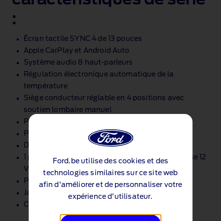
:
Écran tactile SYNC 4 de 13 pouces
Apple CarPlay et Android Auto
Système audio 8 haut‑parleurs
Régulation électronique automatique de la
température
Siège conducteur réglable en 4 positions avec
soutien lombaire manuel
Pack de stationnement avec caméra de recul
Pack d'assistance à la conduite
Démarrage sans clé
1 prise USB à l'avant, 1 prise 12 V à l'avant et 1 prise 12
Ford.be utilise des cookies et des
V à l'arrière
technologies similaires sur ce site web
Phares à LED
afin d'améliorer et de personnaliser votre
Jantes en alliage 16 pouces
expérience d'utilisateur.
Coques de rétroviseurs peintes