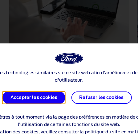
Débloquez des informations sur
les véhicules dans Ford Pro
Telematics
des technologies similaires sur ce site web afin d'améliorer et d
d'utilisateur.
Surveillez le kilométrage, la vitesse de vos véhicules (y
compris la vitesse par rapport aux limites affichées) et
Accepter les cookies
Refuser les cookies
leur position GPS en temps réel pour vous aider à gérer
votre flotte de véhicules avec Ford Pro™ Telematics.
tres à tout moment via la
page des préférences en matière de 
l'utilisation de certaines fonctions du site web.
sation des cookies, veuillez consulter la
politique du site en mati
é du dispositif enfichable av