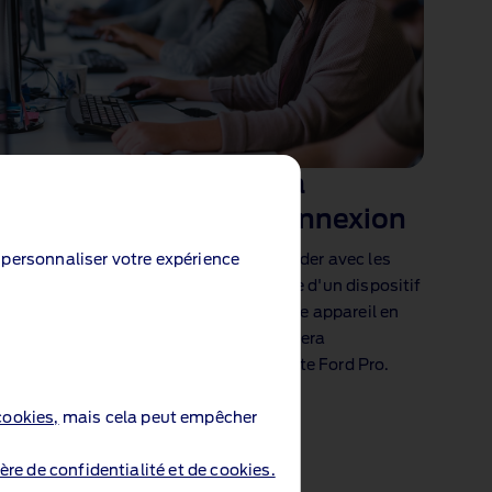
Nous vous aiderons à la
configuration et à la connexion
e personnaliser votre expérience
Notre équipe commerciale peut vous aider avec les
informations tarifaires et la commande d'un dispositif
enfichable. Une fois que vous avez votre appareil en
main, connectez‑le à votre véhicule, il sera
automatiquement ajouté à votre compte Ford Pro.
cookies,
mais cela peut empêcher
ère de confidentialité et de cookies.
ec votre véhicule