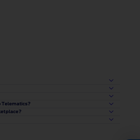
o Telematics?
rketplace?