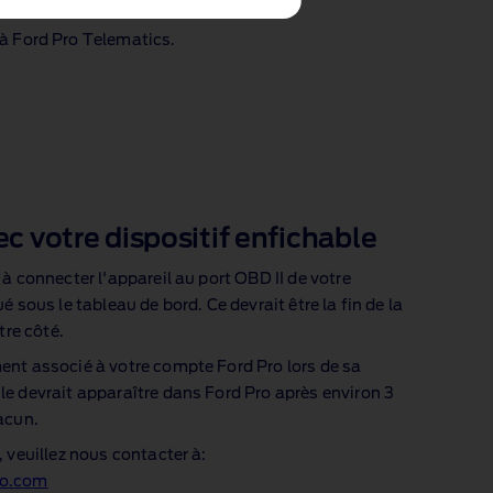
 à Ford Pro Telematics.
votre dispositif enfichable
à connecter l'appareil au port OBD II de votre
 sous le tableau de bord. Ce devrait être la fin de la
tre côté.
nt associé à votre compte Ford Pro lors de sa
e devrait apparaître dans Ford Pro après environ 3
acun.
 veuillez nous contacter à:
ro.com