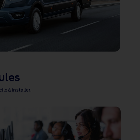
ules
le à installer.