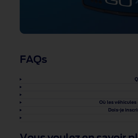
FAQs
Q
Où les véhicules
Dois-je insc
Vous voulez en savoir p