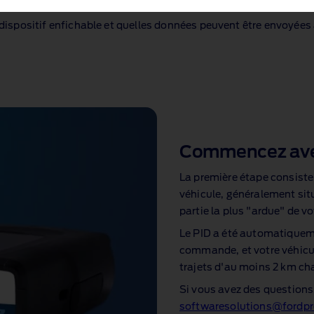
n dispositif enfichable et quelles données peuvent être envoyées
Commencez avec 
La première étape consiste 
véhicule, généralement situé
partie la plus "ardue" de vo
Le PID a été automatiqueme
commande, et votre véhicul
trajets d'au moins 2 km ch
Si vous avez des questions,
softwaresolutions@fordp