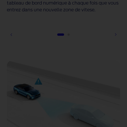
tableau de bord numérique à chaque fois que vous
à l
st
entrez dans une nouvelle zone de vitese
.
obs
pas
1 of 2