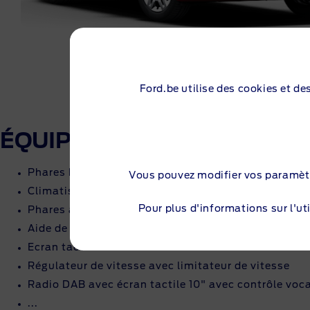
Ford.be utilise des cookies et de
ÉQUIPEMENTS DE SÉRIE PR
Phares halogènes automatiques, feux diurnes inclu
Vous pouvez modifier vos paramèt
Climatisation manuel
Pour plus d'informations sur l'uti
Phares antibrouillard avant - adaptatifs en virage
Aide de stationnement - avant et arrière
Ecran tactile 10“
Régulateur de vitesse avec limitateur de vitesse
Radio DAB avec écran tactile 10" avec contrôle voca
...