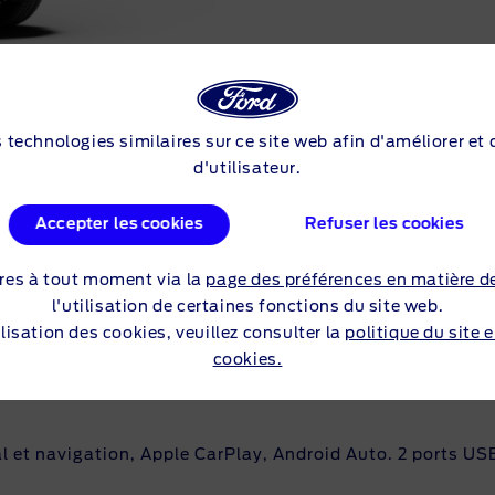
Demander une offre
Réserver un essai
s technologies similaires sur ce site web afin d'améliorer et
d'utilisateur.
INCIPAL:
Accepter les cookies
Refuser les cookies
res à tout moment via la
page des préférences en matière d
l'utilisation de certaines fonctions du site web.
lisation des cookies, veuillez consulter la
politique du site 
cookies.
l et navigation, Apple CarPlay, Android Auto. 2 ports US