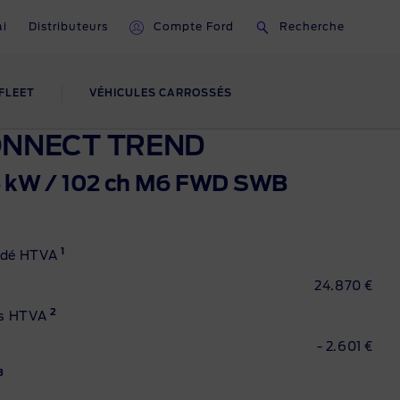
ai
Distributeurs
Compte Ford
Recherche
FLEET
VÉHICULES CARROSSÉS
ORD
FORDLIIVE
ONNECT TREND
75 kW / 102 ch M6 FWD SWB
Aperçu de FORDLiive
Assistance intelligente
1
ndé HTVA
Centres FORDLiive
24.870 €
2
ls HTVA
- 2.601 €
3