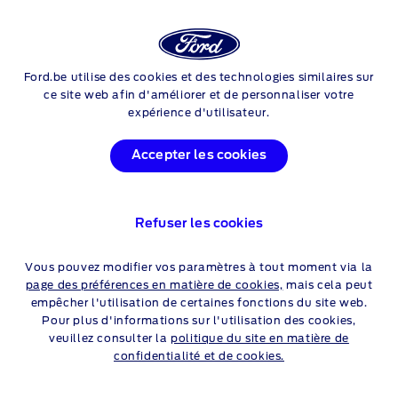
Login
Rec
Ford.be utilise des cookies et des technologies similaires sur
Skip to content
ce site web afin d'améliorer et de personnaliser votre
expérience d'utilisateur.
Accepter les cookies
Refuser les cookies
MUSTANG MACH‑E BASE
Vous pouvez modifier vos paramètres à tout moment via la
RWD
page des préférences en matière de cookies,
mais cela peut
empêcher l'utilisation de certaines fonctions du site web.
72kWh Standard Range 268ch
Pour plus d'informations sur l'utilisation des cookies,
veuillez consulter la
politique du site en matière de
confidentialité et de cookies.
1
Prix catalogue recommandé
60.150 €