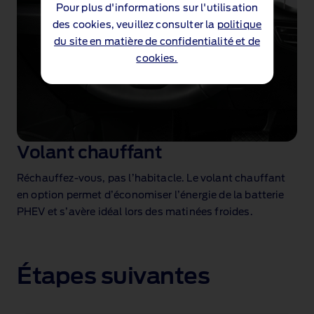
Pour plus d'informations sur l'utilisation
des cookies, veuillez consulter la
politique
du site en matière de confidentialité et de
cookies.
Volant chauffant
Réchauffez‑vous, pas l’habitacle. Le volant chauffant
en option permet d’économiser l’énergie de la batterie
PHEV et s’avère idéal lors des matinées froides.
Étapes suivantes