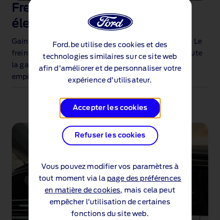
Frein de stationnement
électrique
Gain de place, plus intelligent, plus simple à utiliser. Le
Ford.be utilise des cookies et des
frein de stationnement électrique est de série sur toute
technologies similaires sur ce site web
la gamme et intègre la fonction Auto Hold pour
afin d'améliorer et de personnaliser votre
empêcher le véhicule de reculer à l’arrêt.
expérience d'utilisateur.
Accepter les cookies
Refuser les cookies
Vous pouvez modifier vos paramètres à
tout moment via la
page des préférences
en matière de cookies,
mais cela peut
empêcher l'utilisation de certaines
fonctions du site web.