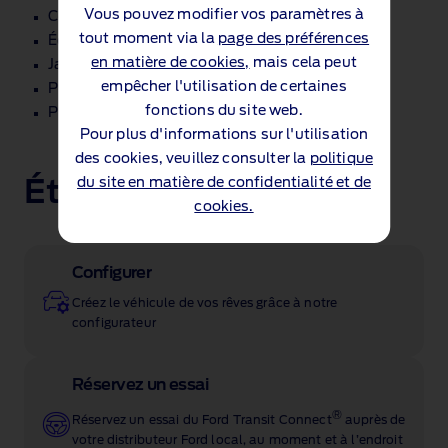
Vous pouvez modifier vos paramètres à
Combiné d’instruments numérique de 10"
tout moment via la
page des préférences
Écran tactile central de 10"
en matière de cookies,
mais cela peut
Jantes acier 17"
empêcher l'utilisation de certaines
Phares automatiques
fonctions du site web.
Projecteurs antibrouillard LED
Pour plus d'informations sur l'utilisation
des cookies, veuillez consulter la
politique
du site en matière de confidentialité et de
Étapes suivantes
cookies.
Configurer
Créez le véhicule de vos rêves grâce à notre
configurateur
Réservez un essai
®
Réservez un essai du Ford Transit Connect
auprès de
votre distributeur Ford local, au moment et à l’endroit