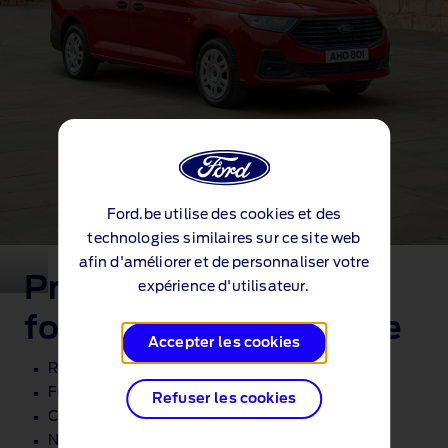
Ford.be utilise des cookies et des
technologies similaires sur ce site web
afin d'améliorer et de personnaliser votre
Principales
expérience d'utilisateur.
fonctionnalités de série
Accepter les cookies
Reconnaissance des panneaux de signalisation
Frein de stationnement électronique
Refuser les cookies
Capteurs de stationnement avant et arrière
Navigation Connectée