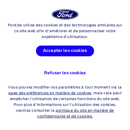
Login
Rec
Ford.be utilise des cookies et des technologies similaires sur
Skip to content
ce site web afin d'améliorer et de personnaliser votre
expérience d'utilisateur.
Accepter les cookies
Refuser les cookies
EXPLORER SELECT
Vous pouvez modifier vos paramètres à tout moment via la
page des préférences en matière de cookies,
mais cela peut
79kWh Extended Range RWD
empêcher l'utilisation de certaines fonctions du site web.
Pour plus d'informations sur l'utilisation des cookies,
286ch/210kW - A1
veuillez consulter la
politique du site en matière de
confidentialité et de cookies.
Exemple illustratif du modèle présenté