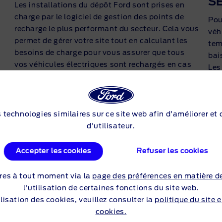
S
Les installations du dépôt Ford sont prises en
charge par le logiciel de gestion des points de
Pou
recharge le plus performant du secteur. Cela vous
e
véh
permet de gérer votre site tout en calculant les
tem
besoins de charge pour vous assurer que tous
bai
vos véhicules électriques sont rechargés en cas
Les
de besoin, en gérant la charge d’électricité sur
son
votre site par rapport à la disponibilité du réseau
niv
et en vous aidant à recharger de la manière la
e,
en 
plus rentable.
s technologies similaires sur ce site web afin d'améliorer et
bén
d'utilisateur.
en 
imm
Accepter les cookies
Refuser les cookies
de 
res à tout moment via la
page des préférences en matière d
l'utilisation de certaines fonctions du site web.
lisation des cookies, veuillez consulter la
politique du site 
cookies.