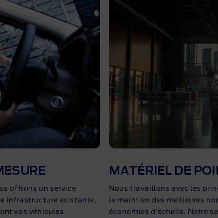
nements Ford
cez votre Ford
 Pro™
z-moi informé
actez-nous
ation véhicule actuel
MESURE
MATÉRIEL DE PO
us offrons un service
Nous travaillons avec les pri
e infrastructure existante,
le maintien des meilleures no
dont vos véhicules
économies d’échelle. Notre se