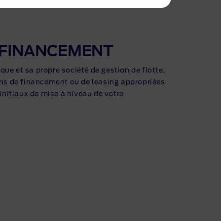
 FINANCEMENT
ue et sa propre société de gestion de flotte,
ons de financement ou de leasing appropriées
 initiaux de mise à niveau de votre