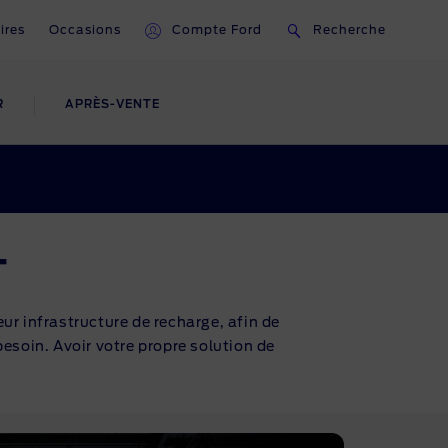
aires
Occasions
Compte Ford
Recherche
R
APRÈS-VENTE
ien
Professionnel
Informations
Fleet
Recycler votre Ford
Contactez-nous
T
Ask Ford
ur infrastructure de recharge, afin de
ce
besoin. Avoir votre propre solution de