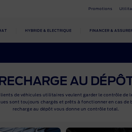
Promotions
Utilit
HAT
HYBRIDE & ELECTRIQUE
FINANCER & ASSURE
rsuivre
CHARGE
mander un
 services
Services &
POURQUOI
Service & Entret
xpérience
nancement
Accessoires
L'ELECTRIQUE ?
r Promise
Service
Promotions
otions
otions
Accessoires
Coûts et avantages
rge à domicile
Pick-Up & Delivery
Entretien & Réparations
RECHARGE AU DÉPÔ
gurez votre Ford
Garanties
Durabilité
arge publique
ce Ford Express
Ford Assistance
ts de véhicules utilitaires veulent garder le contrôle de le
vez un essai
Assurance
Coûts de détention
nomie
 Pro™ Service
Calculez votre prix de servi
ques sont toujours chargés et prêts à fonctionner en cas de 
 de détention
recharge au dépôt vous donne un contrôle total.
ôle vidéo Ford
ures & listes de prix
lication Ford
ez votre distributeur