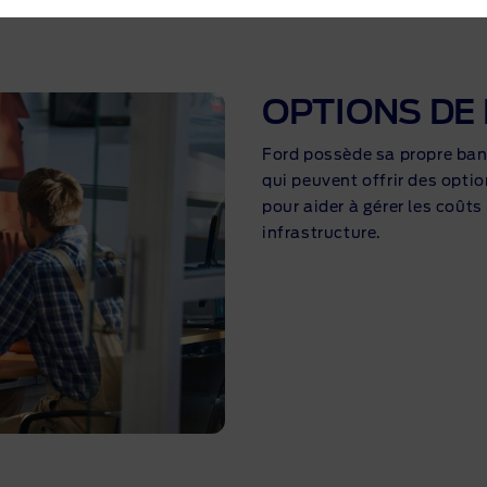
OPTIONS DE
Ford possède sa propre banq
qui peuvent offrir des opti
pour aider à gérer les coûts
infrastructure.